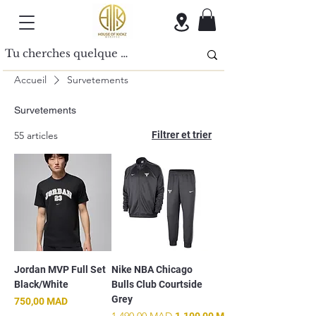
Accueil
Survetements
Survetements
55 articles
Filtrer et trier
Jordan MVP Full Set
Nike NBA Chicago
Black/White
Bulls Club Courtside
Grey
Prix
750,00 MAD
Prix original
1.490,00 MAD
Prix promotionnel
1.100,00 MAD