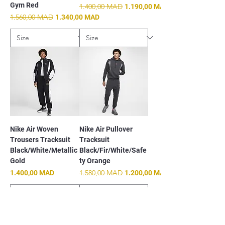
Gym Red
Prix original
1.400,00 MAD
Prix promotionnel
1.190,00 MAD
Prix original
1.560,00 MAD
Prix promotionnel
1.340,00 MAD
Nike Air Woven
Nike Air Pullover
Trousers Tracksuit
Tracksuit
Black/White/Metallic
Black/Fir/White/Safe
Gold
ty Orange
Prix
Prix original
1.580,00 MAD
Prix promotionnel
1.400,00 MAD
1.200,00 MAD