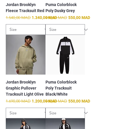
Jordan Brooklyn
Puma Colorblock
Fleece Tracksuit Red
Poly Dusky Grey
Prix original
1.540,00 MAD
Prix promotionnel
Prix original
760,00 MAD
Prix promotionnel
1.340,00 MAD
550,00 MAD
Jordan Brooklyn
Puma Colorblock
Graphic Pullover
Poly Tracksuit
Tracksuit Light Olive
Black/White
Prix original
1.690,00 MAD
Prix promotionnel
Prix original
760,00 MAD
Prix promotionnel
1.200,00 MAD
550,00 MAD