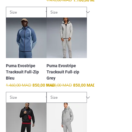
Puma Evostripe
Puma Evostripe
Tracksuit Full-Zip
Tracksuit Full-zip
Bleu
Grey
Prix original
1.460,00 MAD
Prix promotionnel
Prix original
1.460,00 MAD
Prix promotionnel
850,00 MAD
850,00 MAD