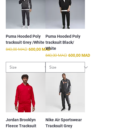
Puma Hooded Poly
Puma Hooded Poly
tracksuit Grey /White
tracksuit Black/
White
Prix original
840,00 MAD
Prix promotionnel
600,00 MAD
Prix original
840,00 MAD
Prix promotionnel
600,00 MAD
Jordan Brooklyn
Nike Air Sportswear
Fleece Tracksuit
Tracksuit Grey