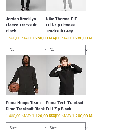
Jordan Brooklyn
Nike Therma-FIT
Fleece Tracksuit
Full-Zip Fitness
Black
Tracksuit Grey
Prix original
1.560,00 MAD
Prix promotionnel
Prix original
1.560,00 MAD
Prix promotionnel
1.250,00 MAD
1.260,00 MAD
Puma Hoops Team
Puma Tech Tracksuit
Dime Tracksuit Black
Full-Zip Black
Prix original
1.480,00 MAD
Prix promotionnel
Prix original
1.590,00 MAD
Prix promotionnel
1.120,00 MAD
1.200,00 MAD