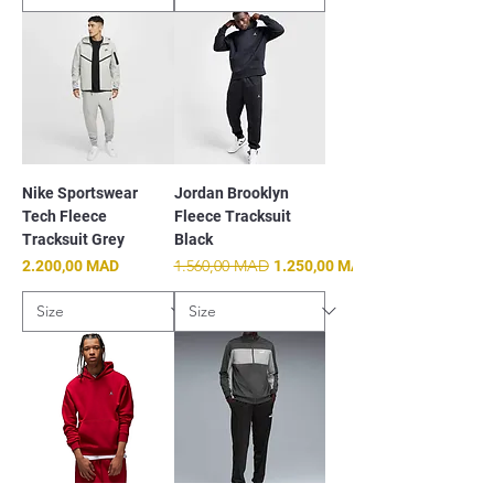
Nike Sportswear
Jordan Brooklyn
Tech Fleece
Fleece Tracksuit
Tracksuit Grey
Black
Prix
Prix original
1.560,00 MAD
Prix promotionnel
2.200,00 MAD
1.250,00 MAD