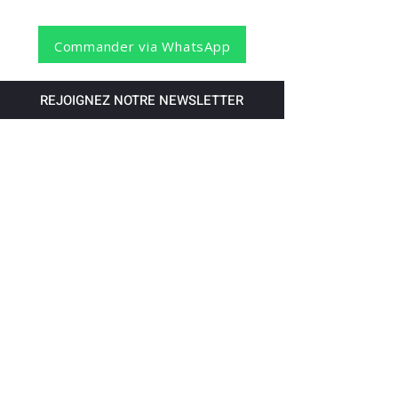
Commander via WhatsApp
REJOIGNEZ NOTRE NEWSLETTER
S'abonner
Pour recevoir nos dernières nouvelles,
abonnez-vous à votre email.
Paiement accepté via les banques
suivantes