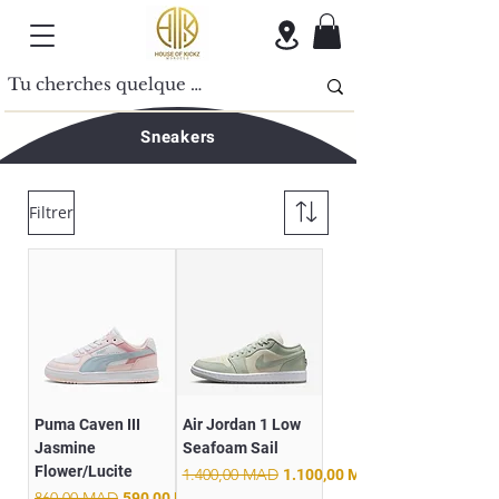
Sneakers
Filtrer
Puma Caven III
Air Jordan 1 Low
Jasmine
Seafoam Sail
Flower/Lucite
Prix original
1.400,00 MAD
Prix promotionnel
1.100,00 MAD
Prix original
860,00 MAD
Prix promotionnel
590,00 MAD