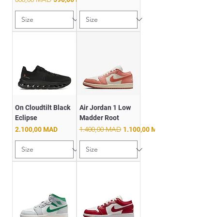
On Cloudtilt Black
Air Jordan 1 Low
Eclipse
Madder Root
Prix
Prix original
1.400,00 MAD
Prix promotionnel
2.100,00 MAD
1.100,00 MAD