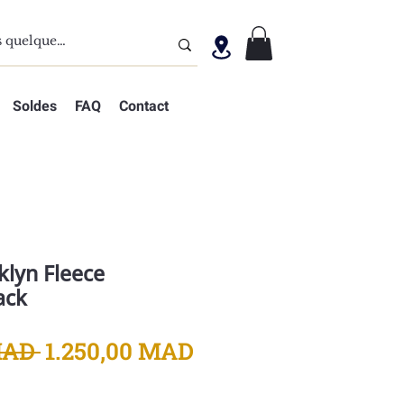
Soldes
FAQ
Contact
klyn Fleece
ack
Prix
Prix
MAD 
1.250,00 MAD
original
promotionnel