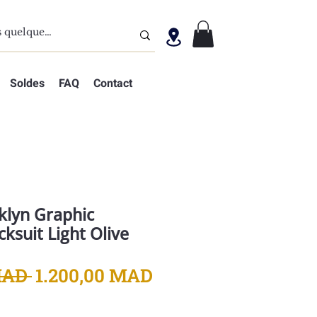
Soldes
FAQ
Contact
klyn Graphic
cksuit Light Olive
Prix
Prix
MAD 
1.200,00 MAD
original
promotionnel