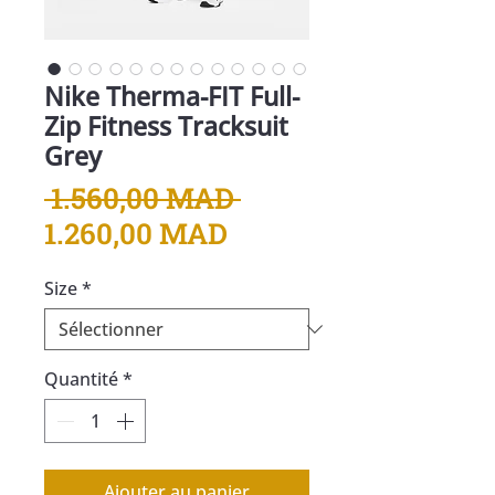
Nike Therma-FIT Full-
Zip Fitness Tracksuit
Grey
Prix
 1.560,00 MAD 
Prix
original
1.260,00 MAD
promotionnel
Size
*
Quantité
*
Ajouter au panier