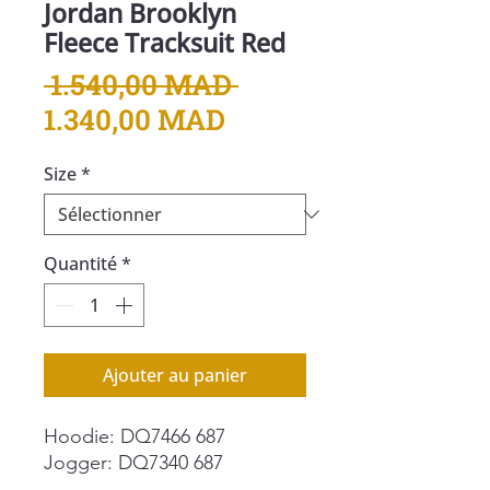
Jordan Brooklyn
Fleece Tracksuit Red
Prix
 1.540,00 MAD 
Prix
original
1.340,00 MAD
promotionnel
Size
*
Quantité
*
Ajouter au panier
Hoodie: DQ7466 687
Jogger: DQ7340 687