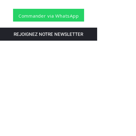
Commander via WhatsApp
REJOIGNEZ NOTRE NEWSLETTER
S'abonner
Pour recevoir nos dernières nouvelles,
abonnez-vous à votre email.
Paiement accepté via les banques
suivantes