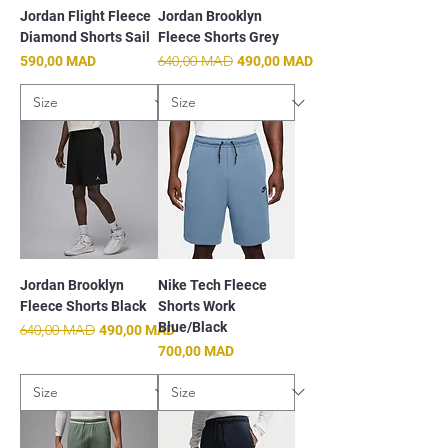
Jordan Flight Fleece
Jordan Brooklyn
Diamond Shorts Sail
Fleece Shorts Grey
Prix
Prix original
640,00 MAD
Prix promotionnel
590,00 MAD
490,00 MAD
Jordan Brooklyn
Nike Tech Fleece
Fleece Shorts Black
Shorts Work
Blue/Black
Prix original
640,00 MAD
Prix promotionnel
490,00 MAD
Prix
700,00 MAD