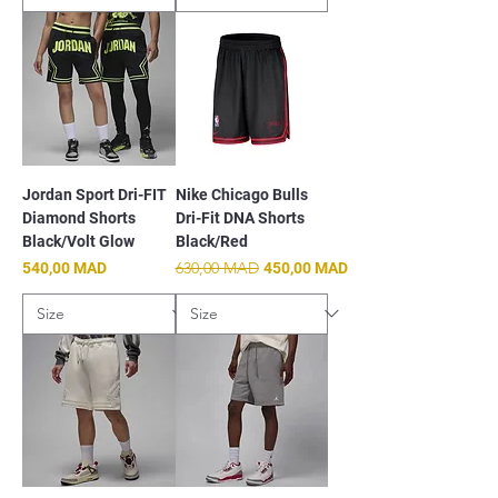
Jordan Sport Dri-FIT
Nike Chicago Bulls
Diamond Shorts
Dri-Fit DNA Shorts
Black/Volt Glow
Black/Red
Prix
Prix original
630,00 MAD
Prix promotionnel
540,00 MAD
450,00 MAD