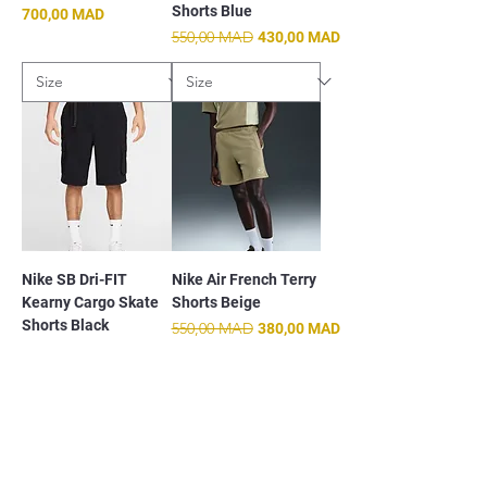
Shorts Blue
Prix
700,00 MAD
Prix original
550,00 MAD
Prix promotionnel
430,00 MAD
Nike SB Dri-FIT
Nike Air French Terry
Kearny Cargo Skate
Shorts Beige
Shorts Black
Prix original
550,00 MAD
Prix promotionnel
380,00 MAD
Prix original
750,00 MAD
Prix promotionnel
490,00 MAD