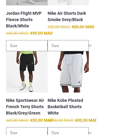
Jordan Flight MVP
Nike Air Shorts Dark
Fleece Shorts
Smoke Grey/Black
Black/White
Prix original
550,00 MAD
Prix promotionnel
400,00 MAD
Prix original
640,00 MAD
Prix promotionnel
490,00 MAD
Nike Sportswear Air
Nike Kobe Pleated
French Terry Shorts
Basketball Shorts
Black/Grey/Green
White
Prix original
640,00 MAD
Prix promotionnel
Prix original
1.200,00 MAD
Prix promotionnel
450,00 MAD
600,00 MAD