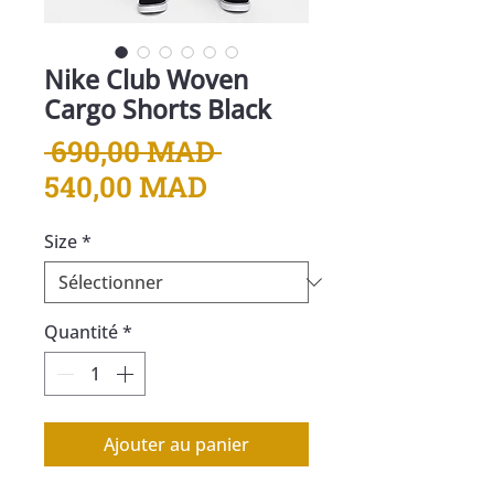
Nike Club Woven
Cargo Shorts Black
Prix
 690,00 MAD 
Prix
original
540,00 MAD
promotionnel
Size
*
Quantité
*
Ajouter au panier