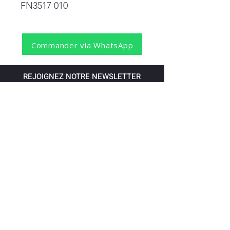
FN3517 010
Commander via WhatsApp
REJOIGNEZ NOTRE NEWSLETTER
S'abonner
Pour recevoir nos dernières nouvelles,
abonnez-vous à votre email.