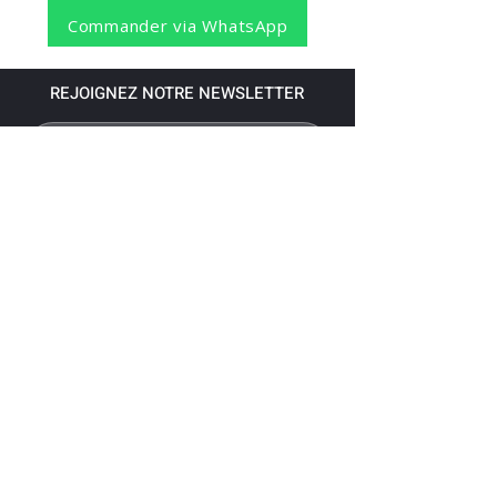
Commander via WhatsApp
REJOIGNEZ NOTRE NEWSLETTER
S'abonner
Pour recevoir nos dernières nouvelles,
abonnez-vous à votre email.
Paiement accepté via les banques
suivantes