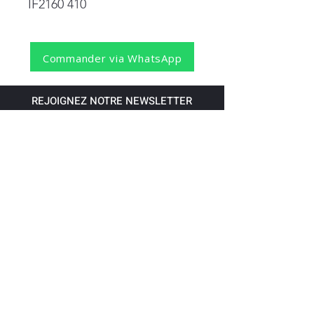
IF2160 410
Commander via WhatsApp
REJOIGNEZ NOTRE NEWSLETTER
S'abonner
Pour recevoir nos dernières nouvelles,
abonnez-vous à votre email.