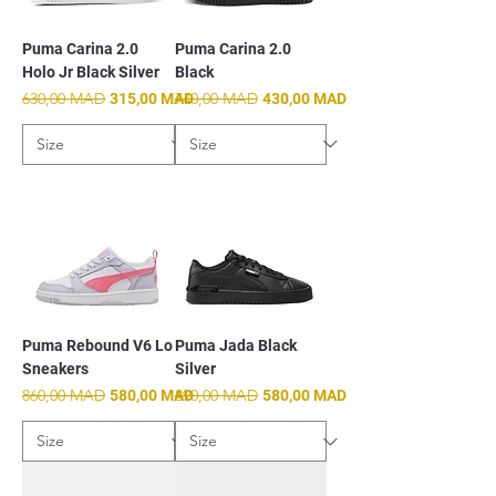
Puma Carina 2.0
Puma Carina 2.0
Holo Jr Black Silver
Black
Prix original
630,00 MAD
Prix promotionnel
Prix original
740,00 MAD
Prix promotionnel
315,00 MAD
430,00 MAD
Puma Rebound V6 Lo
Puma Jada Black
Sneakers
Silver
Prix original
860,00 MAD
Prix promotionnel
Prix original
890,00 MAD
Prix promotionnel
580,00 MAD
580,00 MAD