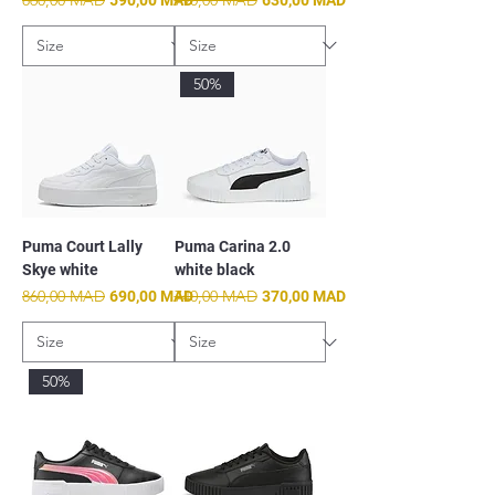
50%
Puma Court Lally
Puma Carina 2.0
Skye white
white black
Prix original
860,00 MAD
Prix promotionnel
Prix original
740,00 MAD
Prix promotionnel
690,00 MAD
370,00 MAD
50%