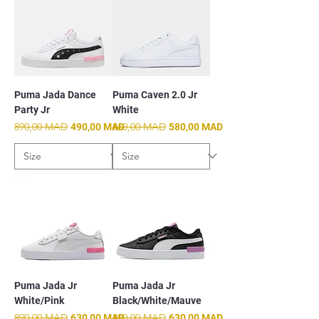
Puma Jada Dance
Puma Caven 2.0 Jr
Party Jr
White
Prix original
890,00 MAD
Prix promotionnel
Prix original
860,00 MAD
Prix promotionnel
490,00 MAD
580,00 MAD
Puma Jada Jr
Puma Jada Jr
White/Pink
Black/White/Mauve
Prix original
890,00 MAD
Prix promotionnel
Prix original
890,00 MAD
Prix promotionnel
630,00 MAD
630,00 MAD