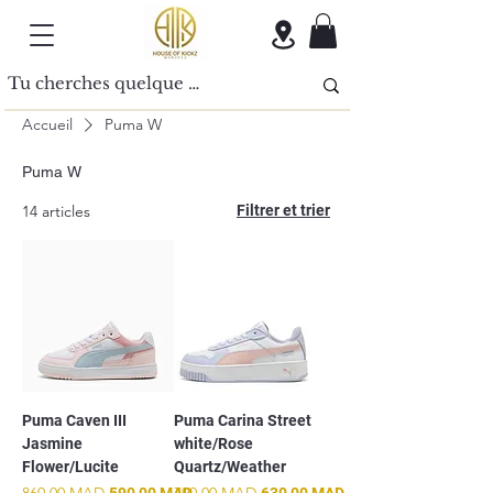
Accueil
Puma W
Puma W
14 articles
Filtrer et trier
Puma Caven III
Puma Carina Street
Jasmine
white/Rose
Flower/Lucite
Quartz/Weather
Prix original
860,00 MAD
Prix promotionnel
Prix original
790,00 MAD
Prix promotionnel
590,00 MAD
630,00 MAD