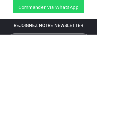
Commander via WhatsApp
REJOIGNEZ NOTRE NEWSLETTER
S'abonner
Pour recevoir nos dernières nouvelles,
abonnez-vous à votre email.
Paiement accepté via les banques
suivantes