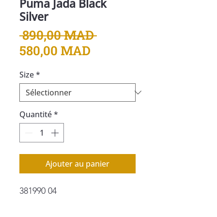
Puma Jada Black
Silver
Prix
 890,00 MAD 
Prix
original
580,00 MAD
promotionnel
Size
*
Quantité
*
Ajouter au panier
381990 04