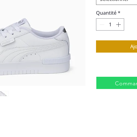
Quantité
*
Aj
Comman