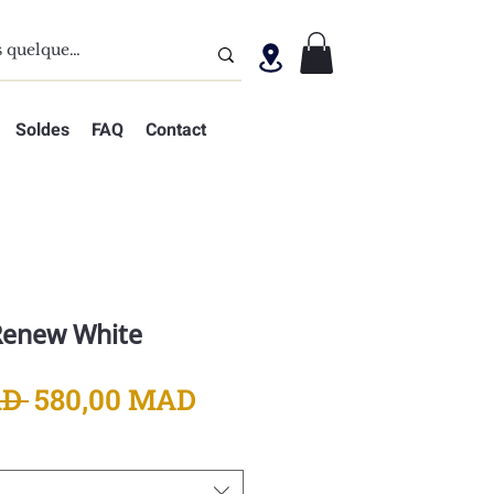
Soldes
FAQ
Contact
Renew White
Prix
Prix
D 
580,00 MAD
original
promotionnel