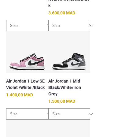
k
Prix
3.600,00 MAD
Air Jordan 1 Low SE
Air Jordan 1 Mid
Violet /White /Black
Black/White/Iron
Grey
Prix
1.400,00 MAD
Prix
1.500,00 MAD