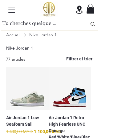
Accueil
Nike Jordan 1
Nike Jordan 1
77 articles
Filtrer et trier
Air Jordan 1 Low
Air Jordan 1 Retro
Seafoam Sail
High Fearless UNC
Chicago
Prix original
1.400,00 MAD
Prix promotionnel
1.100,00 MAD
Red/White/Blue/Blac