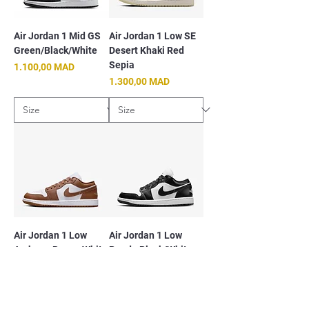
Air Jordan 1 Mid GS
Air Jordan 1 Low SE
Green/Black/White
Desert Khaki Red
Sepia
Prix
1.100,00 MAD
Prix
1.300,00 MAD
Air Jordan 1 Low
Air Jordan 1 Low
Archaeo Brown White
Panda Black/White
Prix original
1.400,00 MAD
Prix promotionnel
Prix
1.100,00 MAD
1.400,00 MAD