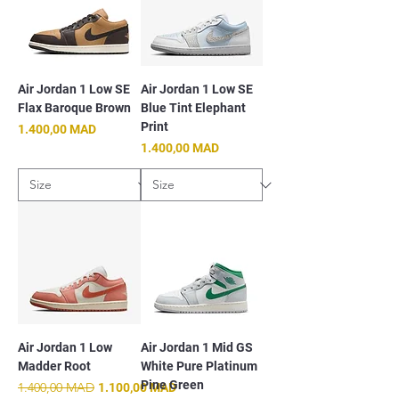
Air Jordan 1 Low SE
Air Jordan 1 Low SE
Flax Baroque Brown
Blue Tint Elephant
Print
Prix
1.400,00 MAD
Prix
1.400,00 MAD
Air Jordan 1 Low
Air Jordan 1 Mid GS
Madder Root
White Pure Platinum
Pine Green
Prix original
1.400,00 MAD
Prix promotionnel
1.100,00 MAD