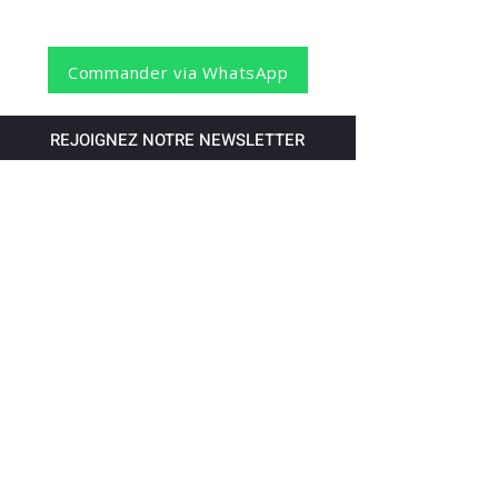
Commander via WhatsApp
REJOIGNEZ NOTRE NEWSLETTER
S'abonner
Pour recevoir nos dernières nouvelles,
abonnez-vous à votre email.
Paiement accepté via les banques