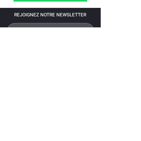
REJOIGNEZ NOTRE NEWSLETTER
S'abonner
Pour recevoir nos dernières nouvelles,
abonnez-vous à votre email.
Paiement accepté via les banques
suivantes