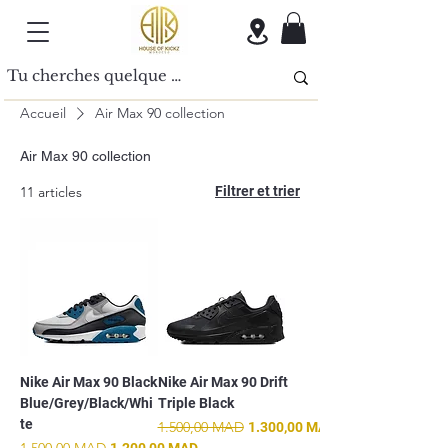
Accueil
Air Max 90 collection
Air Max 90 collection
11 articles
Filtrer et trier
Nike Air Max 90 Black
Nike Air Max 90 Drift
Blue/Grey/Black/Whi
Triple Black
te
Prix original
1.500,00 MAD
Prix promotionnel
1.300,00 MAD
Prix original
1.500,00 MAD
Prix promotionnel
1.200,00 MAD