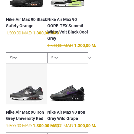
Nike Air Max 90 Black
Nike Air Max 90
Safety Orange
GORE-TEX Summit
White Volt Black Cool
Prix original
1.500,00 MAD
Prix promotionnel
1.300,00 MAD
Grey
Prix original
1.500,00 MAD
Prix promotionnel
1.200,00 MAD
Nike Air Max 90 Iron
Nike Air Max 90 Iron
Grey University Red
Grey Wild Grape
Prix original
1.500,00 MAD
Prix promotionnel
Prix original
1.500,00 MAD
Prix promotionnel
1.300,00 MAD
1.300,00 MAD