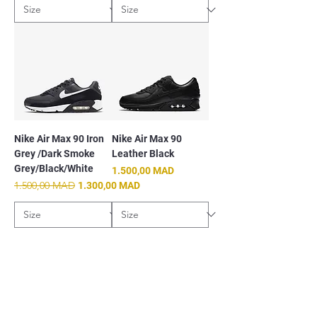
Nike Air Max 90 Iron
Nike Air Max 90
Grey /Dark Smoke
Leather Black
Grey/Black/White
Prix
1.500,00 MAD
Prix original
1.500,00 MAD
Prix promotionnel
1.300,00 MAD