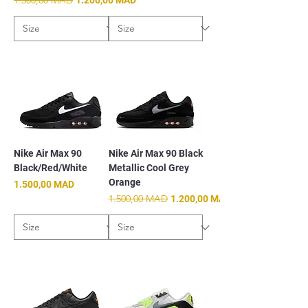
Nike Air Max 90
Nike Air Max 90 Black
Black/Red/White
Metallic Cool Grey
Orange
Prix
1.500,00 MAD
Prix original
1.500,00 MAD
Prix promotionnel
1.200,00 MAD