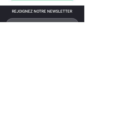
REJOIGNEZ NOTRE NEWSLETTER
S'abonner
Pour recevoir nos dernières nouvelles,
abonnez-vous à votre email.
Paiement accepté via les banques
suivantes