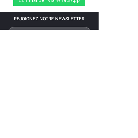
Commander via WhatsApp
REJOIGNEZ NOTRE NEWSLETTER
S'abonner
Pour recevoir nos dernières nouvelles,
abonnez-vous à votre email.
Paiement accepté via les banques
suivantes