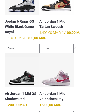
Jordan 6 Rings GS
Air Jordan 1 Mid
White Black Game
Tartan Swoosh
Royal
Prix original
1.400,00 MAD
Prix promotionnel
1.100,00 MAD
Prix original
1.350,00 MAD
Prix promotionnel
700,00 MAD
Air Jordan 1 Mid GS
Air Jordan 1 Mid
Shadow Red
Valentines Day
Prix
Prix
1.200,00 MAD
1.900,00 MAD