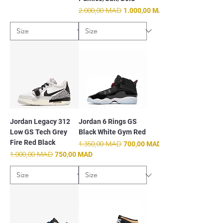
Prix original
2.000,00 MAD
Prix promotionnel
1.000,00 MAD
Jordan Legacy 312
Jordan 6 Rings GS
Low GS Tech Grey
Black White Gym Red
Fire Red Black
Prix original
1.350,00 MAD
Prix promotionnel
700,00 MAD
Prix original
1.000,00 MAD
Prix promotionnel
750,00 MAD