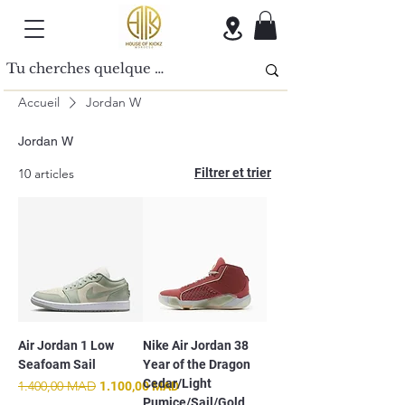
Accueil
Jordan W
Jordan W
10 articles
Filtrer et trier
Air Jordan 1 Low
Nike Air Jordan 38
Seafoam Sail
Year of the Dragon
Cedar/Light
Prix original
1.400,00 MAD
Prix promotionnel
1.100,00 MAD
Pumice/Sail/Gold