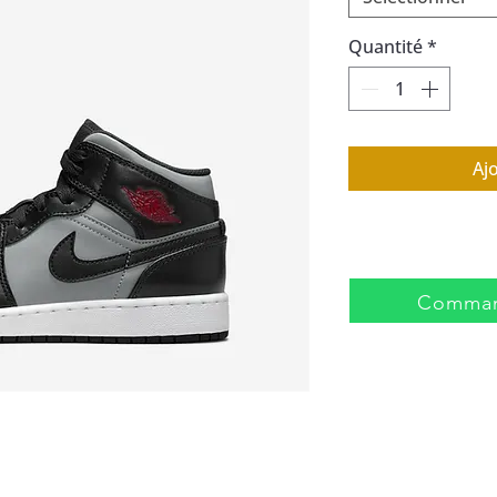
Quantité
*
Aj
Comman