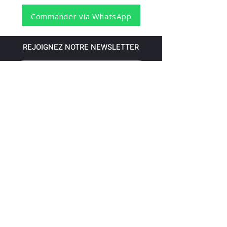
Commander via WhatsApp
REJOIGNEZ NOTRE NEWSLETTER
S'abonner
Pour recevoir nos dernières nouvelles,
abonnez-vous à votre email.
Paiement accepté via les banques
suivantes