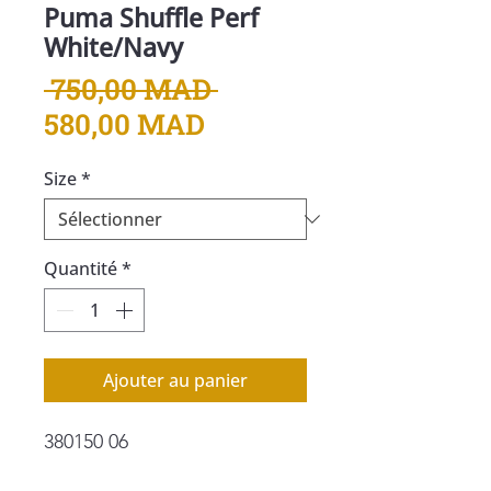
Puma Shuffle Perf
White/Navy
Prix
 750,00 MAD 
Prix
original
580,00 MAD
promotionnel
Size
*
Quantité
*
Ajouter au panier
380150 06