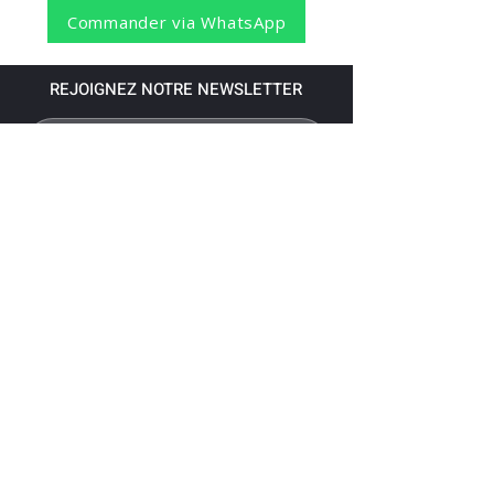
Commander via WhatsApp
REJOIGNEZ NOTRE NEWSLETTER
S'abonner
Pour recevoir nos dernières nouvelles,
abonnez-vous à votre email.
Paiement accepté via les banques
suivantes