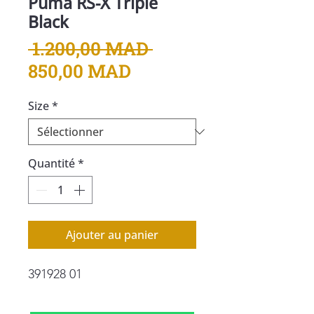
Puma RS-X Triple
Black
Prix
 1.200,00 MAD 
Prix
original
850,00 MAD
promotionnel
Size
*
Quantité
*
Ajouter au panier
391928 01