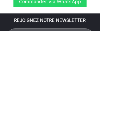
Commander via WhatsApp
REJOIGNEZ NOTRE NEWSLETTER
S'abonner
Pour recevoir nos dernières nouvelles,
abonnez-vous à votre email.
Paiement accepté via les banques
suivantes