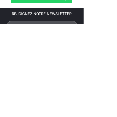
REJOIGNEZ NOTRE NEWSLETTER
S'abonner
Pour recevoir nos dernières nouvelles,
abonnez-vous à votre email.
Paiement accepté via les banques
suivantes