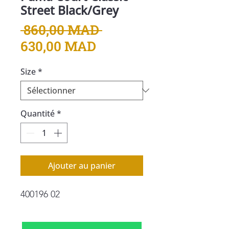
Street Black/Grey
Prix
 860,00 MAD 
Prix
original
630,00 MAD
promotionnel
Size
*
Quantité
*
Ajouter au panier
400196 02