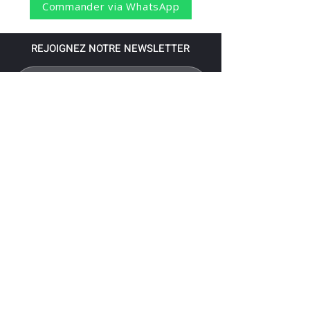
Commander via WhatsApp
REJOIGNEZ NOTRE NEWSLETTER
S'abonner
Pour recevoir nos dernières nouvelles,
abonnez-vous à votre email.
Paiement accepté via les banques
suivantes