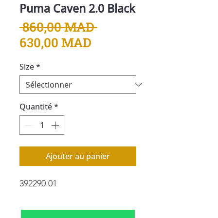
Puma Caven 2.0 Black
Prix
 860,00 MAD 
Prix
original
630,00 MAD
promotionnel
Size
*
Quantité
*
Ajouter au panier
392290 01