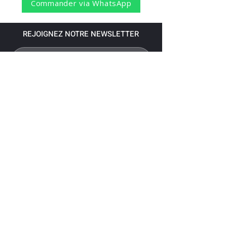
Commander via WhatsApp
REJOIGNEZ NOTRE NEWSLETTER
S'abonner
Pour recevoir nos dernières nouvelles,
abonnez-vous à votre email.
Paiement accepté via les banques
suivantes