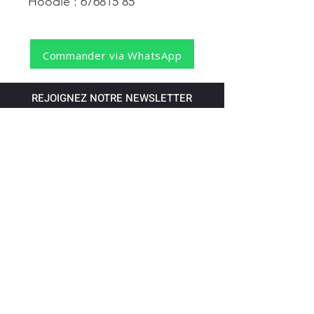
Hoodie : 676815 85
Commander via WhatsApp
REJOIGNEZ NOTRE NEWSLETTER
S'abonner
Pour recevoir nos dernières nouvelles,
abonnez-vous à votre email.
Paiement accepté via les banques