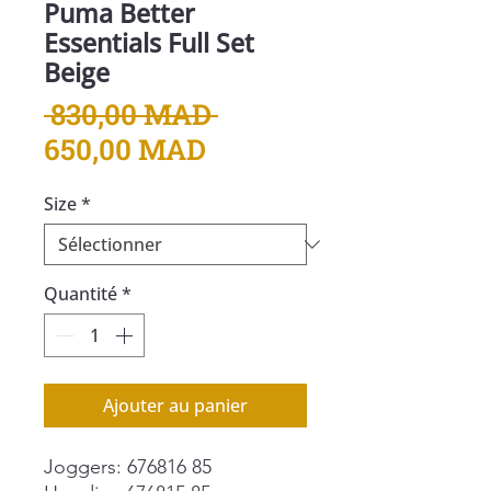
Puma Better
Essentials Full Set
Beige
Prix
 830,00 MAD 
Prix
original
650,00 MAD
promotionnel
Size
*
Quantité
*
Ajouter au panier
Joggers: 676816 85