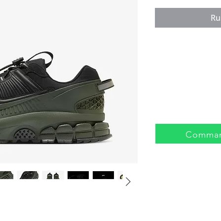
Ru
Comman