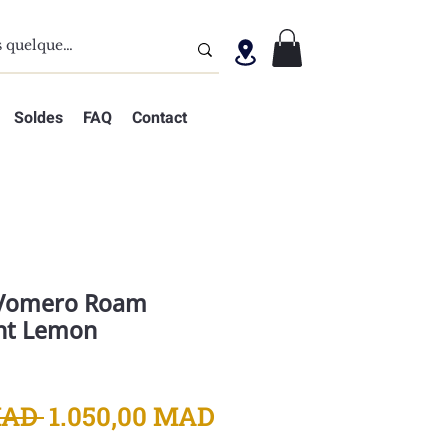
Soldes
FAQ
Contact
Vomero Roam
ht Lemon
Prix
Prix
MAD 
1.050,00 MAD
original
promotionnel