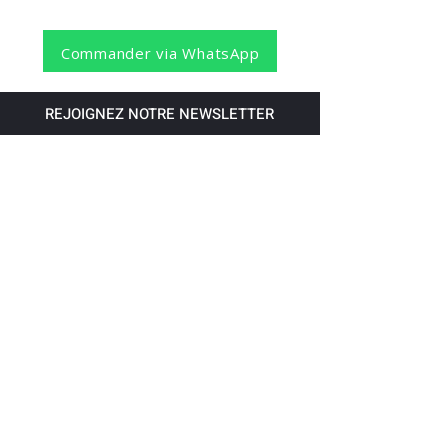
Commander via WhatsApp
REJOIGNEZ NOTRE NEWSLETTER
S'abonner
Pour recevoir nos dernières nouvelles,
abonnez-vous à votre email.
Paiement accepté via les banques
suivantes