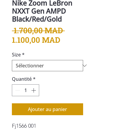
Nike Zoom LeBron
NXXT Gen AMPD
Black/Red/Gold
Prix
 1.700,00 MAD 
Prix
original
1.100,00 MAD
promotionnel
Size
*
Quantité
*
Ajouter au panier
Fj1566 001