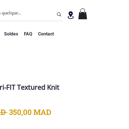
Soldes
FAQ
Contact
i-FIT Textured Knit
Prix
Prix
D 
350,00 MAD
original
promotionnel