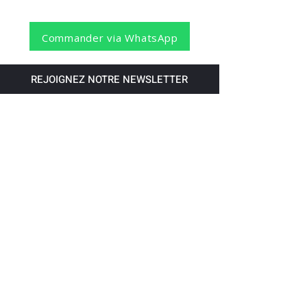
Commander via WhatsApp
REJOIGNEZ NOTRE NEWSLETTER
S'abonner
Pour recevoir nos dernières nouvelles,
abonnez-vous à votre email.
Paiement accepté via les banques
suivantes