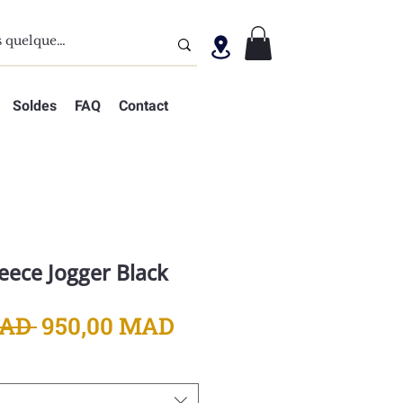
Soldes
FAQ
Contact
eece Jogger Black
Prix
Prix
MAD 
950,00 MAD
original
promotionnel