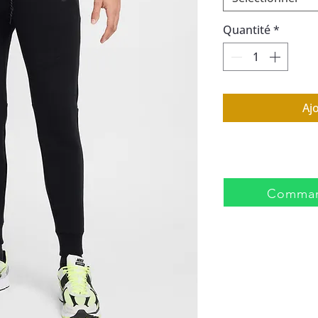
Quantité
*
Aj
Comman