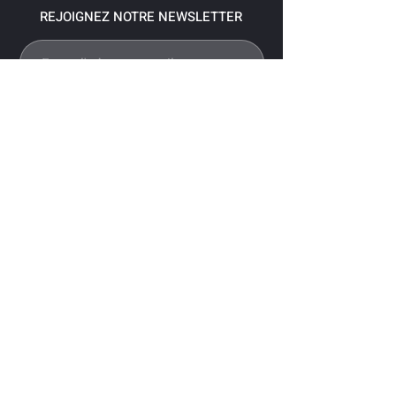
REJOIGNEZ NOTRE NEWSLETTER
S'abonner
Pour recevoir nos dernières nouvelles,
abonnez-vous à votre email.
Paiement accepté via les banques
suivantes