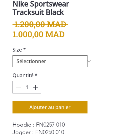
Nike Sportswear
Tracksuit Black
Prix
 1.200,00 MAD 
Prix
original
1.000,00 MAD
promotionnel
Size
*
Quantité
*
Ajouter au panier
Hoodie : FN0257 010
Jogger : FN0250 010