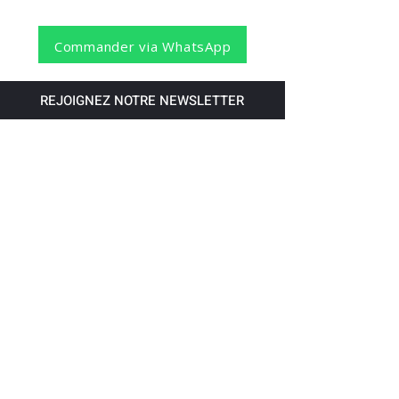
Commander via WhatsApp
REJOIGNEZ NOTRE NEWSLETTER
S'abonner
Pour recevoir nos dernières nouvelles,
abonnez-vous à votre email.
Paiement accepté via les banques
suivantes