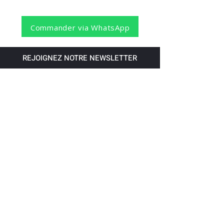
Commander via WhatsApp
REJOIGNEZ NOTRE NEWSLETTER
S'abonner
Pour recevoir nos dernières nouvelles,
abonnez-vous à votre email.
Paiement accepté via les banques
suivantes