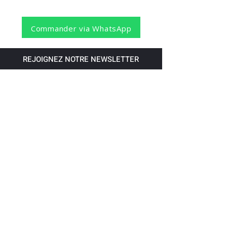
Commander via WhatsApp
REJOIGNEZ NOTRE NEWSLETTER
S'abonner
Pour recevoir nos dernières nouvelles,
abonnez-vous à votre email.
Paiement accepté via les banques
suivantes