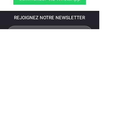
REJOIGNEZ NOTRE NEWSLETTER
S'abonner
Pour recevoir nos dernières nouvelles,
abonnez-vous à votre email.
Paiement accepté via les banques
suivantes