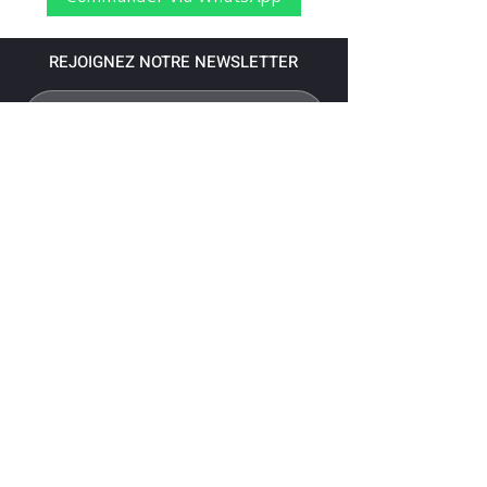
REJOIGNEZ NOTRE NEWSLETTER
S'abonner
Pour recevoir nos dernières nouvelles,
abonnez-vous à votre email.
Paiement accepté via les banques
suivantes