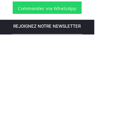
Commander via WhatsApp
REJOIGNEZ NOTRE NEWSLETTER
S'abonner
Pour recevoir nos dernières nouvelles,
abonnez-vous à votre email.
Paiement accepté via les banques
suivantes