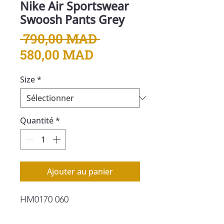
Nike Air Sportswear
Swoosh Pants Grey
Prix
 790,00 MAD 
Prix
original
580,00 MAD
promotionnel
Size
*
Quantité
*
Ajouter au panier
HM0170 060