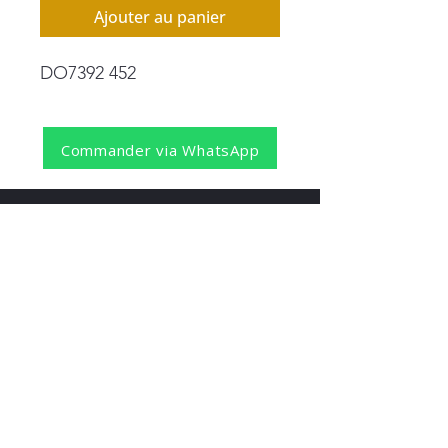
Ajouter au panier
DO7392 452
Commander via WhatsApp
REJOIGNEZ NOTRE NEWSLETTER
S'abonner
Pour recevoir nos dernières nouvelles,