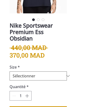
Nike Sportswear
Premium Ess
Obsidian
Prix
 440,00 MAD 
Prix
original
370,00 MAD
promotionnel
Size
*
Quantité
*