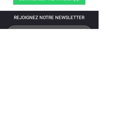
REJOIGNEZ NOTRE NEWSLETTER
S'abonner
Pour recevoir nos dernières nouvelles,
abonnez-vous à votre email.
Paiement accepté via les banques
suivantes