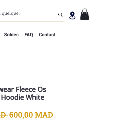
Soldes
FAQ
Contact
wear Fleece Os
 Hoodie White
Prix
Prix
D 
600,00 MAD
original
promotionnel