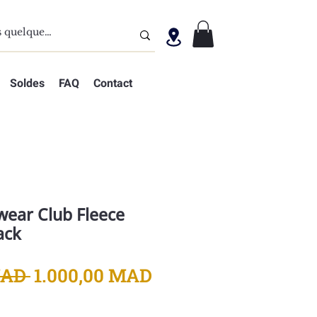
Soldes
FAQ
Contact
wear Club Fleece
ack
Prix
Prix
MAD 
1.000,00 MAD
original
promotionnel