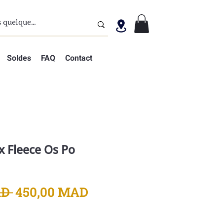
Soldes
FAQ
Contact
x Fleece Os Po
Prix
Prix
D 
450,00 MAD
original
promotionnel