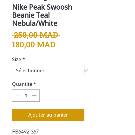
Nike Peak Swoosh
Beanie Teal
Nebula/White
Prix
 250,00 MAD 
Prix
original
180,00 MAD
promotionnel
Size
*
Quantité
*
Ajouter au panier
FB6492 367