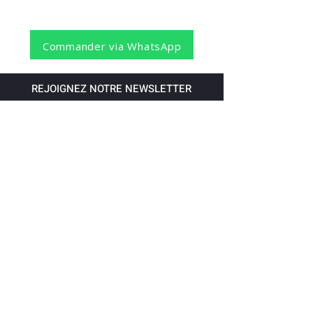
Commander via WhatsApp
REJOIGNEZ NOTRE NEWSLETTER
S'abonner
Pour recevoir nos dernières nouvelles,
abonnez-vous à votre email.
Paiement accepté via les banques