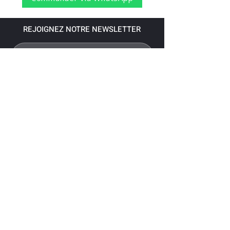
REJOIGNEZ NOTRE NEWSLETTER
S'abonner
Pour recevoir nos dernières nouvelles,
abonnez-vous à votre email.
Paiement accepté via les banques
suivantes