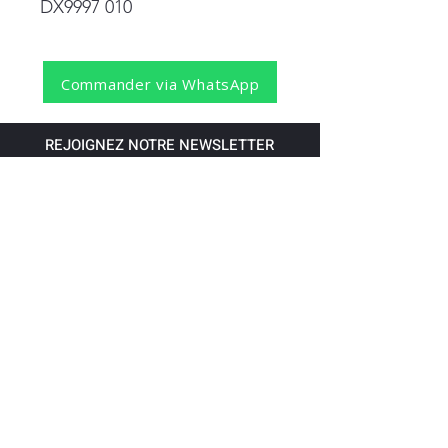
DX9997 010
Commander via WhatsApp
REJOIGNEZ NOTRE NEWSLETTER
S'abonner
Pour recevoir nos dernières nouvelles,
abonnez-vous à votre email.