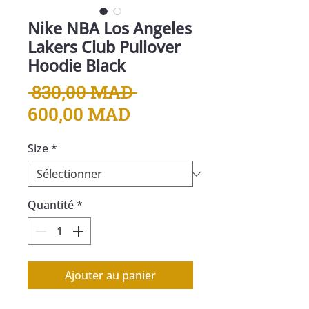
Nike NBA Los Angeles
Lakers Club Pullover
Hoodie Black
Prix
 830,00 MAD 
Prix
original
600,00 MAD
promotionnel
Size
*
Quantité
*
Ajouter au panier