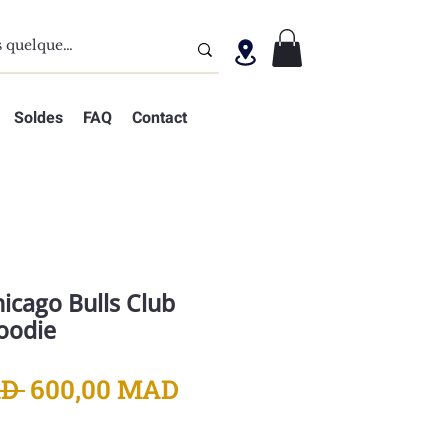
Soldes
FAQ
Contact
icago Bulls Club
oodie
Prix
Prix
D 
600,00 MAD
original
promotionnel